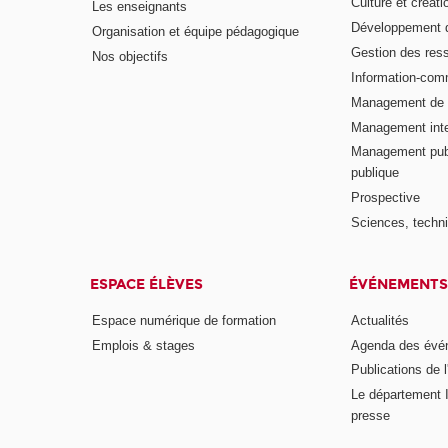
Culture et créati
Les enseignants
Développement d
Organisation et équipe pédagogique
Gestion des res
Nos objectifs
Information-com
Management de l
Management inte
Management publ
publique
Prospective
Sciences, techni
ESPACE ÉLÈVES
ÉVÉNEMENTS
Espace numérique de formation
Actualités
Emplois & stages
Agenda des évé
Publications de l
Le département I
presse