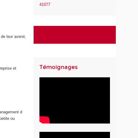
41077
de leur avenir,
Témoignages
reprise et
management d
petite ou