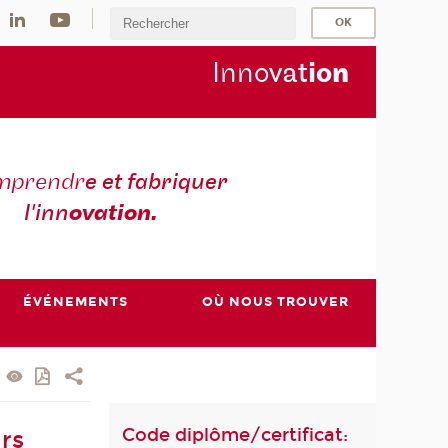
Inno
vat
io
n
mprendr
e et fabriquer
l'inn
ovation.
ÉVÉNEMENTS
OÙ NOUS TROUVER
Code diplôme/certificat:
rs