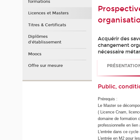
formations
Prospectiv
Licences et Masters
organisati
Titres & Certificats
Diplômes
Acquérir des savo
d'établissement
changement orga
nécessaire méta
Moocs
PRÉSENTATIO
Offre sur mesure
Public, conditi
Prérequis :
Le Master se décompose
( Licence Cnam, licenc
domaine de formation c
professionnelle en lien
L'entrée dans ce cycle d
L'entrée en M2 pour le