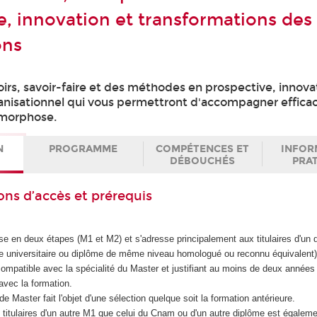
e, innovation et transformations des
ons
irs, savoir-faire et des méthodes en prospective, innova
nisationnel qui vous permettront d'accompagner effica
morphose.
N
PROGRAMME
COMPÉTENCES ET
INFOR
DÉBOUCHÉS
PRA
ons d’accès et prérequis
 en deux étapes (M1 et M2) et s'adresse principalement aux titulaires d'un 
e universitaire ou diplôme de même niveau homologué ou reconnu équivalent
ompatible avec la spécialité du Master et justifiant au moins de deux années
 avec la formation.
e Master fait l'objet d'une sélection quelque soit la formation antérieure.
s titulaires d'un autre M1 que celui du Cnam ou d'un autre diplôme est égalem