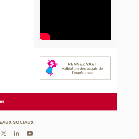
PENSEZ VAE !
Validation des acquis de
l'expérience
rme
EAUX SOCIAUX