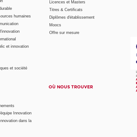
on
Licences et Masters
urable
Titres & Certificats
sources humaines
Diplômes d'établissement
munication
Moocs
'innovation
Offre sur mesure
rnational
ic et innovation
ques et société
OÙ NOUS TROUVER
nements
'équipe Innovation
nnovation dans la