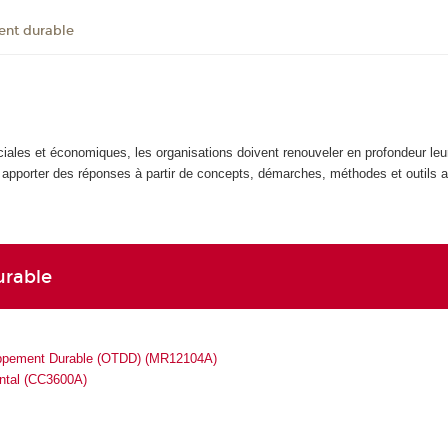
nt durable
ciales et économiques, les organisations doivent renouveler en profondeur leu
y apporter des réponses à partir de concepts, démarches, méthodes et outils 
urable
loppement Durable (OTDD) (MR12104A)
ntal (CC3600A)