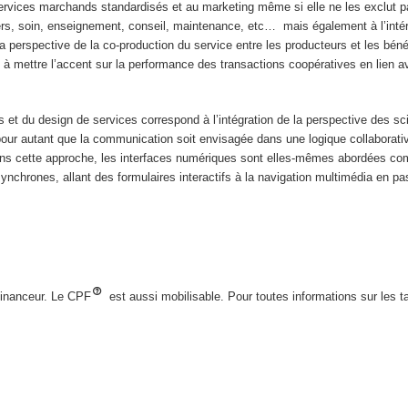
services marchands standardisés et au marketing même si elle ne les exclut pas
rs, soin, enseignement, conseil, maintenance, etc… mais également à l’intérieu
la perspective de la co-production du service entre les producteurs et les bén
 mettre l’accent sur la performance des transactions coopératives en lien avec
es et du design de services correspond à l’intégration de la perspective des s
pour autant que la communication soit envisagée dans une logique collaborativ
Dans cette approche, les interfaces numériques sont elles-mêmes abordées com
ynchrones, allant des formulaires interactifs à la navigation multimédia en 
 financeur. Le CPF
est aussi mobilisable. Pour toutes informations sur les ta