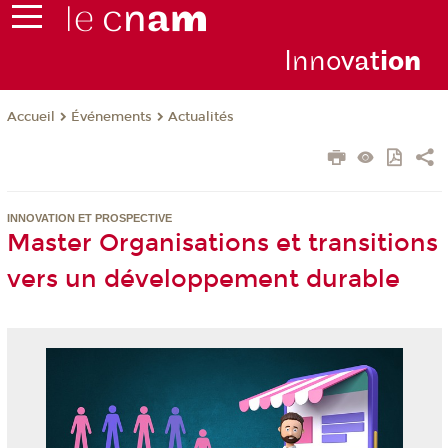
Inno
vat
io
n
Événements
Actualités
Accueil
INNOVATION ET PROSPECTIVE
Master Organisations et transitions
vers un développement durable