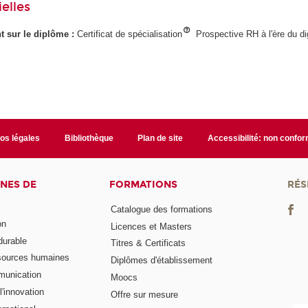
elles
ant sur le diplôme :
Certificat de spécialisation
Prospective RH à l'ère du dig
fos légales
Bibliothèque
Plan de site
Accessibilité: non confo
NES DE
FORMATIONS
RÉS
Catalogue des formations
on
Licences et Masters
urable
Titres & Certificats
sources humaines
Diplômes d'établissement
munication
Moocs
'innovation
Offre sur mesure