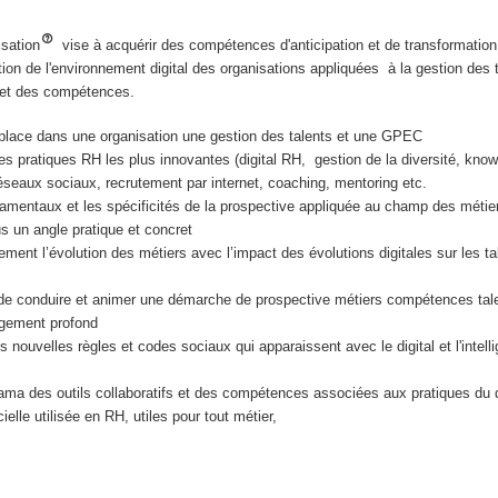
isation
vise à acquérir des compétences d'anticipation et de transformatio
tion de l'environnement digital des organisations appliquées à la gestion des t
s et des compétences.
 place dans une organisation une gestion des talents et une GPEC
es pratiques RH les plus innovantes (digital RH, gestion de la diversité, kno
eaux sociaux, recrutement par internet, coaching, mentoring etc.
damentaux et les spécificités de la prospective appliquée au champ des métie
 un angle pratique et concret
ement l’évolution des métiers avec l’impact des évolutions digitales sur les tal
 de conduire et animer une démarche de prospective métiers compétences tal
gement profond
 nouvelles règles et codes sociaux qui apparaissent avec le digital et l'intell
ma des outils collaboratifs et des compétences associées aux pratiques du di
ficielle utilisée en RH, utiles pour tout métier,