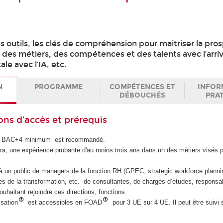
 outils, les clés de compréhension pour maitriser la pro
 des métiers, des compétences et des talents avec l’arri
ale avec l’IA, etc.
N
PROGRAMME
COMPÉTENCES ET
INFOR
DÉBOUCHÉS
PRA
ons d’accès et prérequis
on BAC+4 minimum est recommandé.
a, une expérience probante d'au moins trois ans dans un des métiers visés pa
e à un public de managers de la fonction RH (GPEC, strategic workforce planni
es de la transformation, etc. de consultantes, de chargés d’études, responsab
uhaitant rejoindre ces directions, fonctions.
isation
est accessibles en FOAD
pour 3 UE sur 4 UE. Il peut être suivi