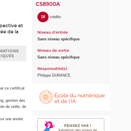
CS8900A
18
crédits
spective et
vée de la
Niveau d'entrée
Sans niveau spécifique
Niveau de sortie
MATIONS
TIQUES
Sans niveau spécifique
Responsable(s)
Philippe DURANCE
É
r ce certificat
c
o
ng, gestion des
l
le de veille, de
e
d
 sur une année.
u
PENSEZ VAE !
n
Validation des acquis de