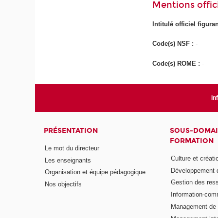
Mentions offici
Intitulé officiel figur
Code(s) NSF :
-
Code(s) ROME :
-
In
PRÉSENTATION
SOUS-DOMAI
FORMATION
Le mot du directeur
Culture et créati
Les enseignants
Développement d
Organisation et équipe pédagogique
Gestion des res
Nos objectifs
Information-com
Management de l