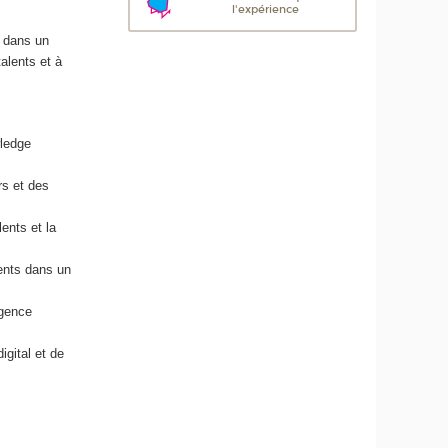
l'expérience
u
m
n dans un
é
alents et à
r
i
q
u
wledge
e
e
rs et des
t
d
ents et la
e
l
ents dans un
'
I
igence
A
gital et de