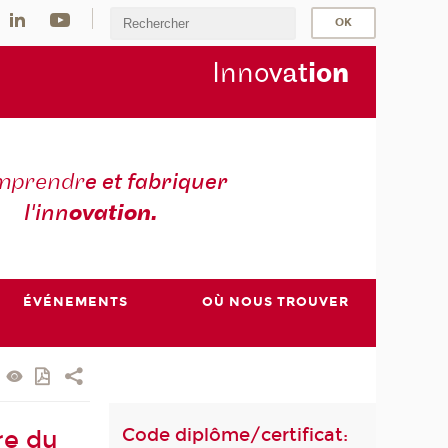
Inno
vat
io
n
mprendr
e et fabriquer
l'inn
ovation.
ÉVÉNEMENTS
OÙ NOUS TROUVER
Code diplôme/certificat:
re du