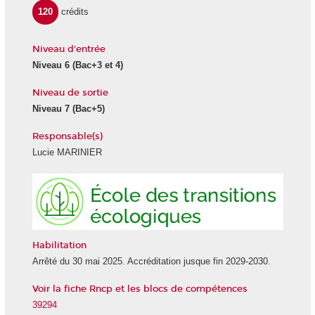
120
crédits
Niveau d'entrée
Niveau 6
(Bac+3 et 4)
Niveau de sortie
Niveau 7
(Bac+5)
Responsable(s)
Lucie MARINIER
Ecole
des
transiti
écologi
Habilitation
Arrêté du 30 mai 2025. Accréditation jusque fin 2029-2030.
Voir la fiche Rncp et les blocs de compétences
39294