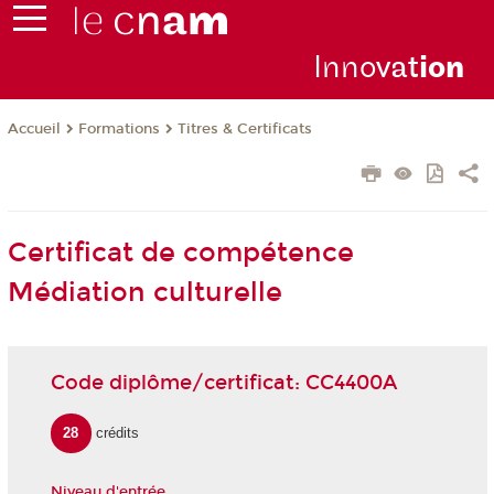
Inno
vat
io
n
Formations
Titres & Certificats
Accueil
Certificat de compétence
Médiation culturelle
Code diplôme/certificat: CC4400A
28
crédits
Niveau d'entrée