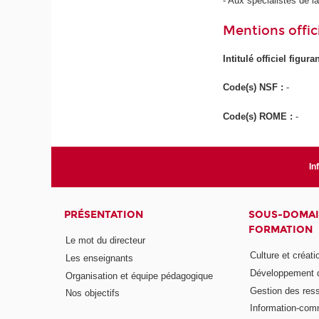
- Aux spécialistes de la
Mentions offici
Intitulé officiel figur
Code(s) NSF :
-
Code(s) ROME :
-
In
PRÉSENTATION
SOUS-DOMAI
FORMATION
Le mot du directeur
Culture et créati
Les enseignants
Développement d
Organisation et équipe pédagogique
Gestion des res
Nos objectifs
Information-com