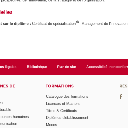
 prospective, de l'innovation, de la stratégie et de l'organisation.
elles
ant sur le diplôme :
Certificat de spécialisation
Management de l'innovation 
fos légales
Bibliothèque
Plan de site
Accessibilité: non confo
NES DE
FORMATIONS
RÉS
Catalogue des formations
on
Licences et Masters
urable
Titres & Certificats
sources humaines
Diplômes d'établissement
munication
Moocs