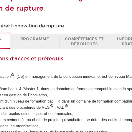
on de rupture
rer l’innovation de rupture
N
PROGRAMME
COMPÉTENCES ET
INFOR
DÉBOUCHÉS
PRA
ons d’accès et prérequis
isation
(CS) en management de la conception innovante, est de niveau Mas
iplôme bac + 4 (Master 1, dans un domaine de formation compatible avec la sp
er en gestion de l'innovation,
iant d'un niveau de formation bac + 4 dans un domaine de formation compatibl
iciant des procédures de VES
, VAE
,
ndes écoles scientifiques et commerciales,
es expérimentés ou chefs de projets qui souhaitent se doter des outils de co
 dans les organisations,