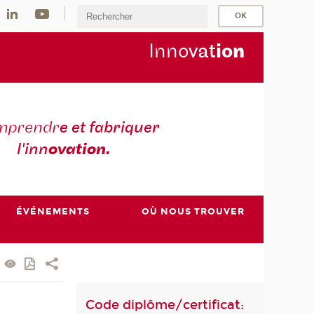
Inno
vat
io
n
mprendr
e et fabriquer
l'inn
ovation.
ÉVÉNEMENTS
OÙ NOUS TROUVER
Code diplôme/certificat: