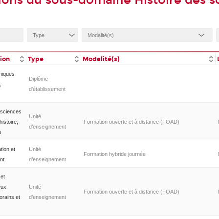
ions du sous-domaine Histoire des s
tion
Type
Modalité(s)
niques
Diplôme
,
d'établissement
 sciences
Unité
histoire,
Formation ouverte et à distance (FOAD)
d’enseignement
s
tion et
Unité
Formation hybride journée
nt
d’enseignement
et
eux
Unité
Formation ouverte et à distance (FOAD)
orains et
d’enseignement