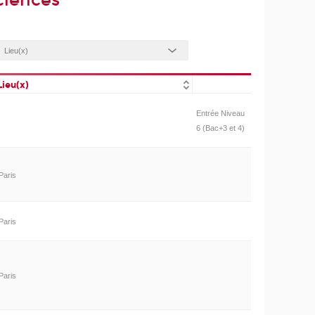
ciences
Lieu(x)
Entrée Niveau
6 (Bac+3 et 4)
Paris
Paris
Paris