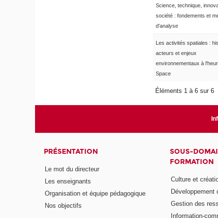
Science, technique, innova
société : fondements et 
d'analyse
Les activités spatiales : his
acteurs et enjeux
environnementaux à l'heu
Space
Éléments 1 à 6 sur 6
In
PRÉSENTATION
SOUS-DOMAI
FORMATION
Le mot du directeur
Culture et créati
Les enseignants
Développement d
Organisation et équipe pédagogique
Gestion des res
Nos objectifs
Information-com