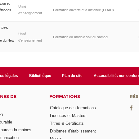
tion et
Unité
méthodes
Formation ouverte et à distance (FOAD)
d’enseignement
toire,
Unité
Formation co-modale soir ou samedi
re du New
d’enseignement
fos légales
Bibliothèque
Plan de site
Accessibilité: non confo
NES DE
FORMATIONS
RÉS
Catalogue des formations
on
Licences et Masters
urable
Titres & Certificats
sources humaines
Diplômes d'établissement
munication
Moocs