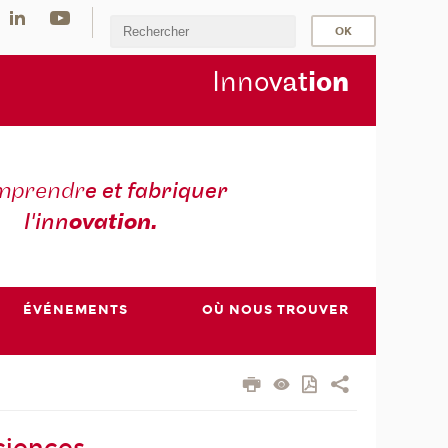
Inno
vat
io
n
mprendr
e et fabriquer
l'inn
ovation.
ÉVÉNEMENTS
OÙ NOUS TROUVER