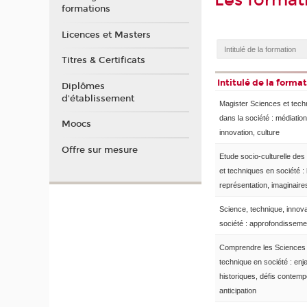
Les format
formations
Licences et Masters
Titres & Certificats
Intitulé de la forma
Diplômes
d'établissement
Magister Sciences et tech
dans la société : médiation
Moocs
innovation, culture
Offre sur mesure
Etude socio-culturelle des
et techniques en société : 
représentation, imaginaire
Science, technique, innova
société : approfondisseme
Comprendre les Sciences 
technique en société : enj
historiques, défis contemp
anticipation