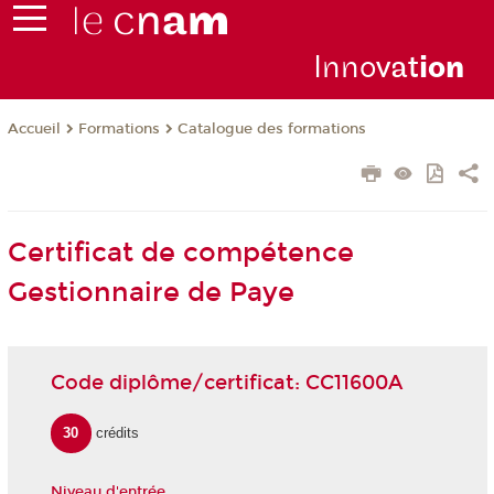
Inno
vat
io
n
Formations
Catalogue des formations
Accueil
Certificat de compétence
Gestionnaire de Paye
Code diplôme/certificat: CC11600A
30
crédits
Niveau d'entrée