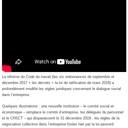
La réforme du Code du travail (les six ordonnances de septembre et
décembre 2017 + les décrets + la loi de ratification de mars 2018) a
profondément modifié les règles juridiques concernant le dialogue social
dans l’entreprise.
Quelques illustrations : une nouvelle institution – le comité social et
économique – remplace le comité d’entreprise, les délégués du personnel
et le CHSCT – qui disparaissent le 31 décembre 2019 ; les règles de la
négociation collective dans l’entreprise fixées hier par la loi peuvent