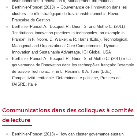
institutionnelles d’innovation », Management International
Berthinier-Poncet (2013) « Gouvernance de l’innovation dans les
clusters : le rôle stratégique du travail institutionnel », Revue
Française de Gestion
Berthinier-Poncet A., Bocquet R., Brion, S. and Mothe C. (2011)
“Institutional innovation practices in technopoles: an example in
France”, in F. Nobre, D. Walker, & R. Harris (Eds.), Technological,
Managerial and Organizational Core Competencies: Dynamic
Innovation and Sustainable Advantage, IGI Global, USA
Berthinier-Poncet A., Bocquet R., Brion, S. et Mothe C. (2011) « La
gouvernance de l'innovation dans les technopôles français: l'exemple
de Savoie Technolac. », in L. Resmini, & A. Torre (Eds.),
Competitività territoriale: Determinanti e politiche, Presses de
l'AISRE, Italie
Communications dans des colloques à comités
de lecture
Berthinier-Poncet (2013) « How can cluster governance sustain