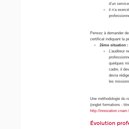
d’un servic
il n’a exer
professionn
Pensez à demander des 
certificat indiquant la 
2ème situation 
L’auditeur 
professionn
quelques mi
cadre, il de
devra rédig
les mission
Une méthodologie du ra
(onglet formations - titr
http://innovation.cnam.f
Évolution prof