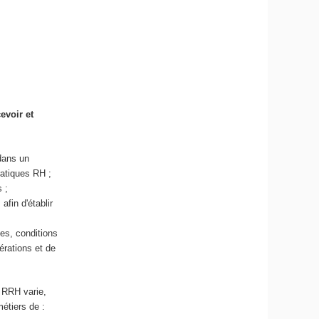
evoir et
 dans un
pratiques RH ;
 ;
l
afin d'établir
es, conditions
érations et de
u RRH varie,
métiers de :