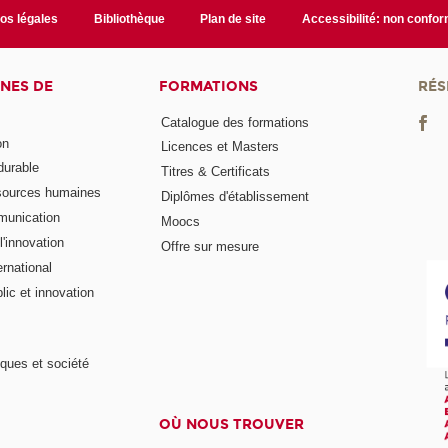
fos légales
Bibliothèque
Plan de site
Accessibilité: non confo
NES DE
FORMATIONS
RÉS
Catalogue des formations
on
Licences et Masters
urable
Titres & Certificats
sources humaines
Diplômes d'établissement
munication
Moocs
'innovation
Offre sur mesure
rnational
ic et innovation
ques et société
OÙ NOUS TROUVER