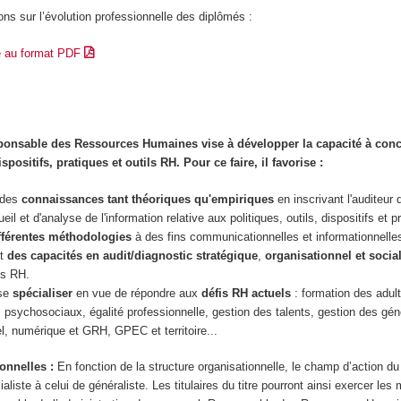
ons sur l’évolution professionnelle des diplômés :
e au format PDF
onsable des Ressources Humaines vise à développer la capacité à conc
positifs, pratiques et outils RH. Pour ce faire, il favorise :
 des
connaissances tant théoriques qu'empiriques
en inscrivant l'auditeur
il et d'analyse de l'information relative aux politiques, outils, dispositifs et 
fférentes méthodologies
à des fins communicationnelles et informationnelles
nt
des capacités en audit/diagnostic stratégique
,
organisationnel et socia
ns RH.
 se
spécialiser
en vue de répondre aux
défis RH actuels
: formation des adult
es psychosociaux, égalité professionnelle, gestion des talents, gestion des gén
el, numérique et GRH, GPEC et territoire...
ionnelles :
En fonction de la structure organisationnelle, le champ d’action d
ialiste à celui de généraliste. Les titulaires du titre pourront ainsi exercer les 