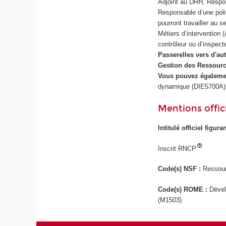
Adjoint au DRH, Respo
Responsable d’une polit
pourront travailler au s
Métiers d’intervention
contrôleur ou d’inspecte
Passerelles vers d'a
Gestion des Ressour
Vous pouvez égalemen
dynamique (DIE5700A)
Mentions offici
Intitulé officiel figur
Inscrit RNCP
Code(s) NSF :
Ressour
Code(s) ROME :
Dével
(M1503)