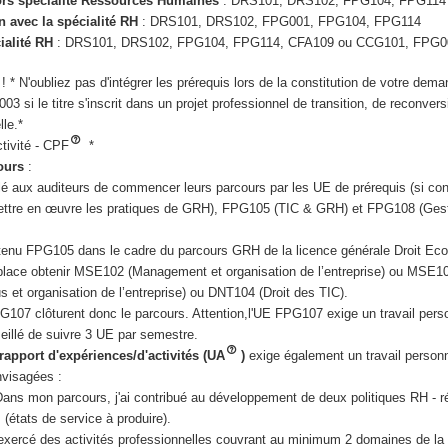
ors spécialité Ressources Humaines
: DRS101, DRS102, FPG104, FPG114
n avec la spécialité RH
: DRS101, DRS102, FPG001, FPG104, FPG114
ialité RH
: DRS101, DRS102, FPG104, FPG114, CFA109 ou CCG101, FPG0
! * N'oubliez pas d'intégrer les prérequis lors de la constitution de votre de
3 si le titre s'inscrit dans un projet professionnel de transition, de reconver
lle.*
tivité - CPF
*
cours
:
llé aux auditeurs de commencer leurs parcours par les UE de prérequis (si co
ttre en œuvre les pratiques de GRH), FPG105 (TIC & GRH) et FPG108 (Ges
tenu FPG105 dans le cadre du parcours GRH de la licence générale Droit Ec
place obtenir MSE102 (Management et organisation de l’entreprise) ou MSE1
et organisation de l’entreprise) ou DNT104 (Droit des TIC).
7 clôturent donc le parcours. Attention,l'UE FPG107 exige un travail pers
eillé de suivre 3 UE par semestre.
rapport d'expériences/d'activités (UA
)
exige également un travail person
nvisagées :
Dans mon parcours, j'ai contribué au développement de deux politiques RH - r
s (états de service à produire).
a exercé des activités professionnelles couvrant au minimum 2 domaines de l