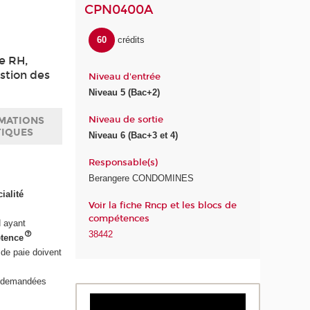
CPN0400A
60
crédits
ie RH,
estion des
Niveau d'entrée
Niveau 5 (Bac+2)
Niveau de sortie
MATIONS
TIQUES
Niveau 6 (Bac+3 et 4)
Responsable(s)
Berangere CONDOMINES
ialité
Voir la fiche Rncp et les blocs de
compétences
H ayant
38442
étence
de paie doivent
i demandées