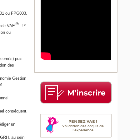
01 ou FPG003.
mande VAE
! *
sion ou
ncernés) puis
tion des
onomie Gestion
01
onnel
nel conséquent.
PENSEZ VAE !
édiger un
Validation des acquis de
l'expérience
a GRH, au sein