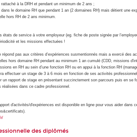
e rattaché à la DRH et pendant un minimum de 2 ans ;
cé dans le domaine RH que pendant 1 an (2 domaines RH) mais détient une ex
elle hors RH de 2 ans minimum.
états de service à votre employeur (eg. fiche de poste signée par l’employeu
périodicité et les missions effectuées !
:
ne répond pas aux critères d’expériences susmentionnés mais a exercé des act
elles hors domaine RH pendant au minimum 1 an cumulé (CDD, missions d'inté
ssions en RH au sein d’une fonction RH ou en appui à la fonction RH (manag
vra effectuer un stage de 3 à 6 mois en fonction de ses activités professionne
er un rapport de stage en présentant succinctement son parcours puis en se fo
s réalisées dans ce cadre professionnel.
pport d'activités/d'expériences est disponible en ligne pour vous aider dans 
es&certificats).
r/
essionnelle des diplômés