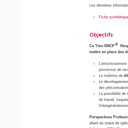
Les dernières informati
Fiche synthétiqu
Objectifs
Ce Titre RNCP
Resp
mettre en place des dis
L'enrichissement
processus de recue
La maîtrise de
di
Le développeme
des préconisatio
La possibilité de
de travail, risqu
l'intergénérationn
Perspectives Profess
allant du statut de spéc