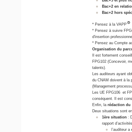
Bac+3 et plus h
Bac+2 en relatio
Bac+2 hors spéc
* Pensez à la VAPP
* Pensez à suivre FPG00
d'insertion professionne
* Pensez au Compte ac
Organisation du par
Il est fortement consei
FPG102 (Concevoir, me
talents).
Les auditeurs ayant ob
du CNAM doivent à la 
(Management processus 
Les UE FPG106 et FPG10
conséquent. Il est cons
Enfin, la
rédaction du 
Deux situations sont e
1ère situation
: 
rapport d’activité
l’auditeur 