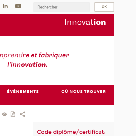
Inno
vat
io
n
mprendr
e et fabriquer
l'inn
ovation.
ÉVÉNEMENTS
OÙ NOUS TROUVER
Code diplôme/certificat: