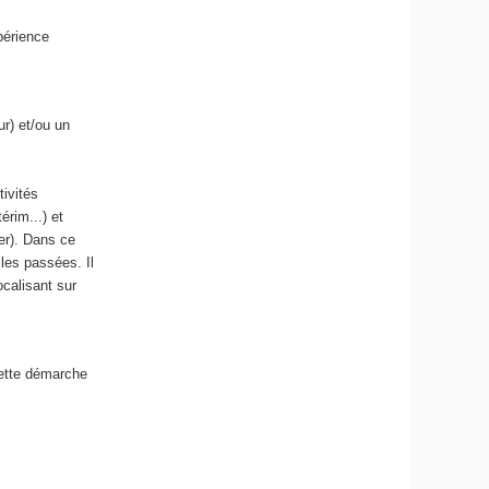
périence
r) et/ou un
ivités
rim...) et
er). Dans ce
lles passées. Il
calisant sur
cette démarche