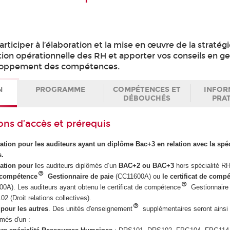
rticiper à l’élaboration et la mise en œuvre de la stratég
tion opérationnelle des RH et apporter vos conseils en g
loppement des compétences.
N
PROGRAMME
COMPÉTENCES ET
INFOR
DÉBOUCHÉS
PRA
ons d’accès et prérequis
mation pour les auditeurs ayant un diplôme Bac+3 en relation avec la spéc
s.
ation pour l
es auditeurs diplômés d’un
BAC+2 ou BAC+3
hors spécialité R
e compétence
Gestionnaire de paie
(CC11600A) ou
le certificat de comp
0A). Les auditeurs ayant obtenu le certificat de compétence
Gestionnaire 
 (Droit relations collectives).
pour les autres
. Des unités d'enseignement
supplémentaires seront ains
ômés d'un :