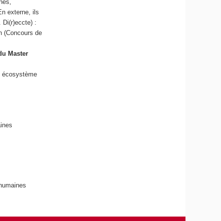
nes,
En externe, ils
 Di(r)eccte) :
on (Concours de
du Master
n écosystème
ines
 humaines