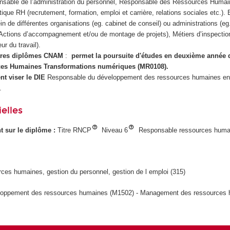
nsable de l’administration du personnel, Responsable des Ressources Humai
ique RH (recrutement, formation, emploi et carrière, relations sociales etc.). 
ein de différentes organisations (eg. cabinet de conseil) ou administrations (eg.
 (Actions d’accompagnement et/ou de montage de projets), Métiers d’inspecti
ur du travail).
utres diplômes CNAM
:
permet la poursuite d'études en deuxième année 
ces Humaines Transformations numériques (MR0108).
t viser le DIE
Responsable du développement des ressources humaines e
.
elles
ant sur le diplôme :
Titre RNCP
Niveau 6
Responsable ressources huma
ces humaines, gestion du personnel, gestion de l emploi (315)
oppement des ressources humaines (M1502) - Management des ressources