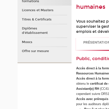
formations
humaines
Licences et Masters
Titres & Certificats
Vous souhaitez pa
superviser la ges
Diplômes
emplois et déve
d'établissement
Moocs
PRÉSENTATIO
Offre sur mesure
Public, conditi
Accès direct à la for
Ressources Humaine
Accès direct à la form
obtenu le
certificat d
Assistant(e) RH
(CC410
cependant suivre DRS102
Accès avec prérequis 
pour les auditeurs dipl