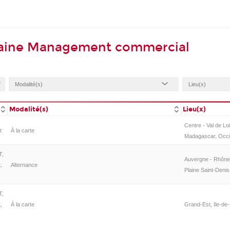
maine Management commercial
Modalité(s)
Lieu(x)
Centre - Val de Lo
t
À la carte
Madagascar, Occit
T,
Auvergne - Rhône-
,
Alternance
Plaine Saint-Deni
T,
,
À la carte
Grand-Est, Ile-de