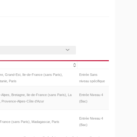
ire, Grand-Est, Ile-de-France (sans Paris),
Entrée Sans
anie, Paris
niveau spécifique
Alpes, Bretagne, Ile-de-France (sans Paris), La
Entrée Niveau 4
s, Provence-Alpes-Côte d'Azur
(Bac)
Entrée Niveau 4
-France (sans Paris), Madagascar, Paris
(Bac)