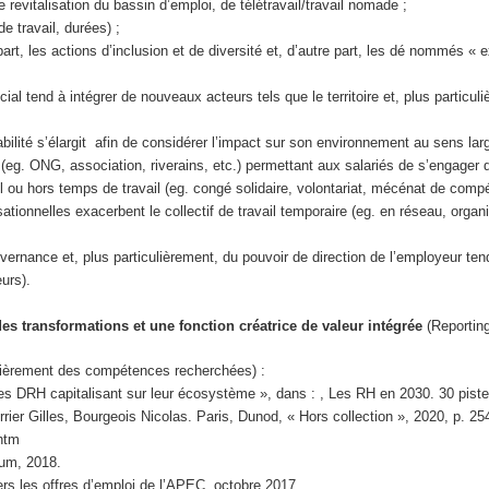
de revitalisation du bassin d’emploi, de télétravail/travail nomade ;
de travail, durées) ;
part, les actions d’inclusion et de diversité et, d’autre part, les dé nommés « 
;
cial tend à intégrer de nouveaux acteurs tels que le territoire et, plus particuli
ilité s’élargit afin de considérer l’impact sur son environnement au sens larg
eg. ONG, association, riverains, etc.) permettant aux salariés de s’engager
il ou hors temps de travail (eg. congé solidaire, volontariat, mécénat de comp
sationnelles exacerbent le collectif de travail temporaire (eg. en réseau, organ
governance et, plus particulièrement, du pouvoir de direction de l’employeur ten
urs).
des transformations et une fonction créatrice de valeur intégrée
(Reporting
culièrement des compétences recherchées) :
 Des DRH capitalisant sur leur écosystème », dans : , Les RH en 2030. 30 pist
Verrier Gilles, Bourgeois Nicolas. Paris, Dunod, « Hors collection », 2020, p. 2
htm
rum, 2018.
s les offres d’emploi de l’APEC, octobre 2017.