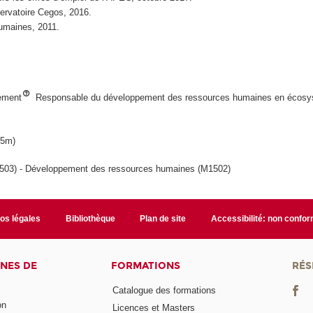
ervatoire Cegos, 2016.
umaines, 2011.
sement
Responsable du développement des ressources humaines en écos
15m)
03) - Développement des ressources humaines (M1502)
fos légales
Bibliothèque
Plan de site
Accessibilité: non confo
NES DE
FORMATIONS
RÉS
Catalogue des formations
on
Licences et Masters