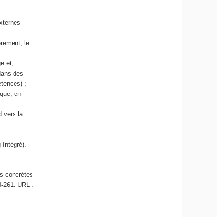
externes
èrement, le
e et,
 dans des
étences) ;
ique, en
d vers la
 Intégré).
es concrètes
54-261. URL :