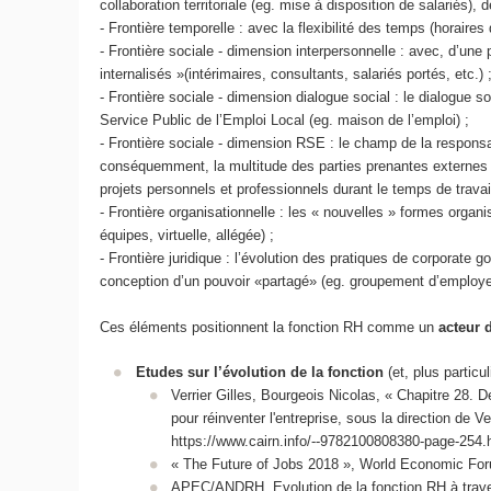
collaboration territoriale (eg. mise à disposition de salariés), 
- Frontière temporelle : avec la flexibilité des temps (horaires 
- Frontière sociale - dimension interpersonnelle : avec, d’une 
internalisés »(intérimaires, consultants, salariés portés, etc.) 
- Frontière sociale - dimension dialogue social : le dialogue so
Service Public de l’Emploi Local (eg. maison de l’emploi) ;
- Frontière sociale - dimension RSE : le champ de la responsab
conséquemment, la multitude des parties prenantes externes (
projets personnels et professionnels durant le temps de trava
- Frontière organisationnelle : les « nouvelles » formes organi
équipes, virtuelle, allégée) ;
- Frontière juridique : l’évolution des pratiques de corporate 
conception d’un pouvoir «partagé» (eg. groupement d’employe
Ces éléments positionnent la fonction RH comme un
acteur 
Etudes sur l’évolution de la fonction
(et, plus parti
Verrier Gilles, Bourgeois Nicolas, « Chapitre 28.
pour réinventer l'entreprise, sous la direction de 
https://www.cairn.info/--9782100808380-page-254.
« The Future of Jobs 2018 », World Economic Fo
APEC/ANDRH, Evolution de la fonction RH à traver