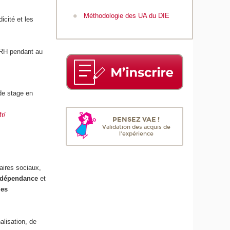
Méthodologie des UA du DIE
icité et les
 RH pendant au
 de stage en
r/
PENSEZ VAE !
Validation des acquis de
l'expérience
naires sociaux,
rdépendance
et
les
alisation, de