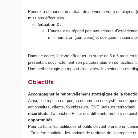
Pensez à demander des états de service à votre employeur (eg. 
missions effectuées !
Situation 2 :
L’auditeur ne répond pas aux critères d’expérien
minimum 1 an (cumulées) et quelques missions en 
Dans ce cadre, il devra effectuer un stage de 3 à 6 mois en fo
présentant succinctement son parcours puis en se focalisant 
Une méthodologie du rapport d'activités/d'expériences est di
Objectifs
Accompagner le renouvellement stratégique de la fonction
Ainsi, l’entreprise est perçue comme un écosystème comp
actionnaires, clients, fournisseurs, ONG, acteurs territoriau
incertitude
. La fonction RH et ses différents métiers se posi
opportunités.
Pour ce faire, les politiques et outils doivent prendre en consid
- Frontière spatiale : les notions de territoire de l’entreprise 