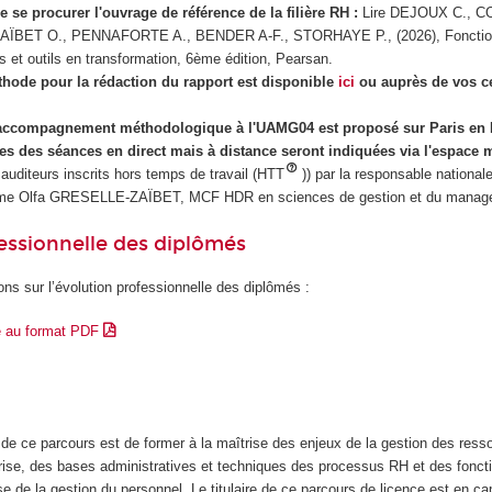
de se procurer l'ouvrage de référence de la filière RH :
Lire DEJOUX C., 
AÏBET O., PENNAFORTE A., BENDER A-F., STORHAYE P., (2026), Fonctio
rs et outils en transformation, 6ème édition, Pearsan.
thode pour la rédaction du rapport est disponible
ici
ou auprès de vos c
'accompagnement méthodologique à l'UAMG04 est proposé sur Paris en
es des séances en direct mais à distance seront indiquées via l'espace
 auditeurs inscrits hors temps de travail (HTT
)) par la responsable national
me Olfa GRESELLE-ZAÏBET, MCF HDR en sciences de gestion et du manag
essionnelle des diplômés
ons sur l’évolution professionnelle des diplômés :
e au format PDF
l de ce parcours est de former à la maîtrise des enjeux de la gestion des ress
rise, des bases administratives et techniques des processus RH et des fonct
se de la gestion du personnel. Le titulaire de ce parcours de licence est en ca