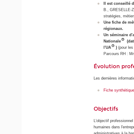
Il est conseillé 
B., GRESELLE-Z
stratégies, métie
Une fiche de mé
régionaux.
Un séminaire d
Nationale
(dat
l'UA
)
(pour les
Parcours RH : M
Évolution prof
Les dernières informati
Fiche synthétiqu
Objectifs
L'objectif professionne
humaines dans l'entrep
administratives à la ba