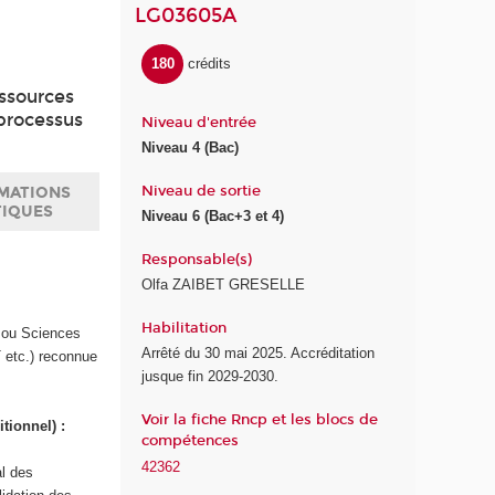
LG03605A
180
crédits
essources
 processus
Niveau d'entrée
Niveau 4 (Bac)
Niveau de sortie
MATIONS
TIQUES
Niveau 6 (Bac+3 et 4)
Responsable(s)
Olfa ZAIBET GRESELLE
Habilitation
) ou Sciences
Arrêté du 30 mai 2025. Accréditation
 etc.) reconnue
jusque fin 2029-2030.
Voir la fiche Rncp et les blocs de
itionnel) :
compétences
42362
al des