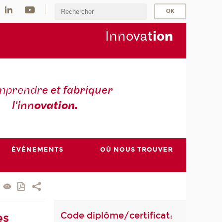
Inno
vat
io
n
mprendr
e et fabriquer
l'inn
ovation.
ÉVÉNEMENTS
OÙ NOUS TROUVER
Code diplôme/certificat:
es