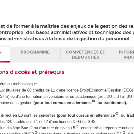
t de former à la maîtrise des enjeux de la gestion des r
entreprise, des bases administratives et techniques des
ns administratives à la base de la gestion du personnel.
N
PROGRAMME
COMPÉTENCES ET
INFOR
DÉBOUCHÉS
PRA
ons d’accès et prérequis
éral ou technologique.
ux titulaires de 60 crédits de L1 d'une licence Droit/Économie/Gestion (DEG
SHS) ou d'une formation universitaire et ou académique (ex : DUT, BTS, BUT
maine de la gestion
(pour tout cursus en alternance
ou traditionnel).
 direct en L3
sont les suivantes
(pour tout cursus en alternance
ou trad
re des 120 crédits des L1 et L2 d'une licence DEG ou SHS.
e d'un diplôme Bac+2 ou d'un titre de niveau 5
enregistré au répertoire nation