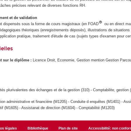
tâches précises relevant de diverses fonctions RH.
ent et de validation
t dispensés sous la forme de cours magistraux (en FOAD
ou en direct ma
édagogiques théoriques (enregistrements déposés), illustrations de situations
pplication pratique, traitement d'étude de cas (sujets types d'examen pour ce
elles
ant sur le diplôme :
Licence Droit, Economie, Gestion mention Gestion Parco
tés plurivalentes des échanges et de la gestion (310) - Comptabilite, gestion 
tion administrative et financière (M1205) - Conduite d enquêtes (M1401) - Ass
tif (M1605) - Assistanat de direction (M1604) - Comptabilité (M1203)
fos légales
Bibliothèque
Plan de site
Accessibilité: non confo