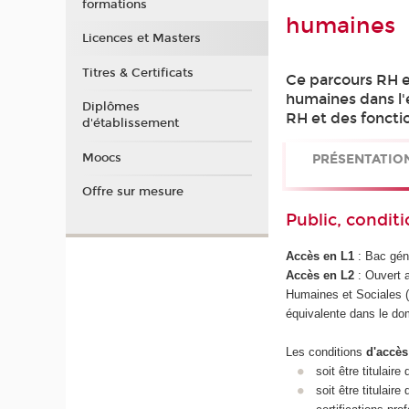
formations
humaines
Licences et Masters
Titres & Certificats
Ce parcours RH es
humaines dans l'
Diplômes
RH et des fonctio
d'établissement
Moocs
PRÉSENTATIO
Offre sur mesure
Public, conditi
Accès en L1
: Bac gén
Accès en L2
: Ouvert a
Humaines et Sociales (
équivalente dans le do
Les conditions
d'accès
soit être titulai
soit être titulair