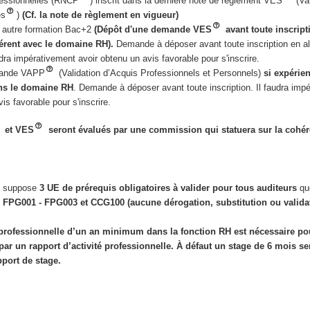
ofessionnelles (RNCP
) inscrit dans la dernière note de réglement VES
(Val
es
)
(Cf. la note de règlement en vigueur)
ne autre formation Bac+2
(Dépôt d'une demande VES
avant toute inscript
érent avec le domaine RH).
Demande à déposer avant toute inscription en a
audra impérativement avoir obtenu un avis favorable pour s'inscrire.
mande VAPP
(Validation d’Acquis Professionnels et Personnels)
si expérie
ns le domaine RH
. Demande à déposer avant toute inscription. Il faudra imp
is favorable pour s'inscrire.
et VES
seront évalués par une commission qui statuera sur la cohér
H suppose
3 UE de prérequis obligatoires à valider
pour tous auditeurs
qu
:
FPG001 - FPG003 et CCG100 (aucune dérogation, substitution ou validat
professionnelle d’un an minimum dans la fonction RH est nécessaire pou
par un rapport d’activité professionnelle. À défaut un stage de 6 mois se
pport de stage.