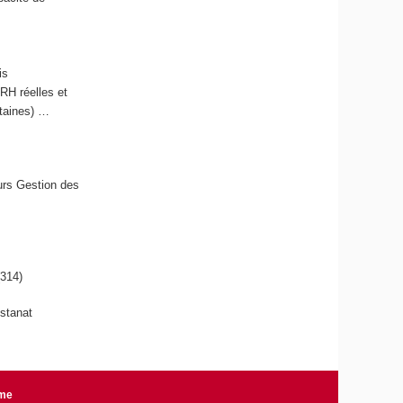
is
 RH réelles et
rtaines) …
urs Gestion des
(314)
istanat
rme