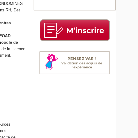
CONDOMINES
ns RH, Des
entres
 FOAD
 moodle de
e de la Licence
ement.
PENSEZ VAE !
Validation des acquis de
l'expérience
ources
ions
pacité de