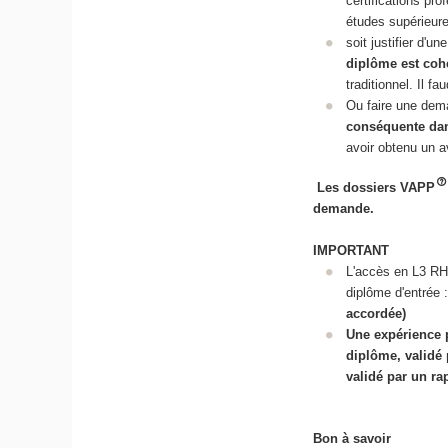
certifications pr
études supérieur
soit justifier d'u
diplôme est coh
traditionnel. Il f
Ou faire une de
conséquente da
avoir obtenu un av
Les dossiers VAPP
demande.
IMPORTANT
L'accès en L3 R
diplôme d'entrée 
accordée)
Une expérience 
diplôme, validé 
validé par un ra
Bon à savoir